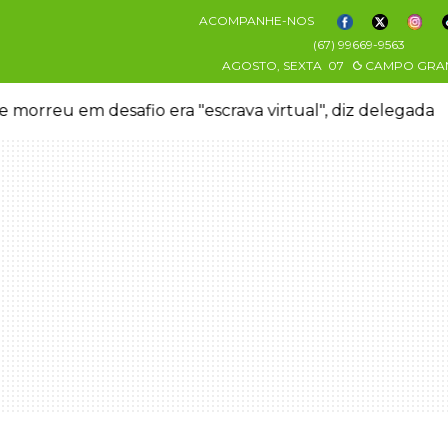
ACOMPANHE-NOS
(67) 99669-9563
AGOSTO, SEXTA
07
CAMPO GRA