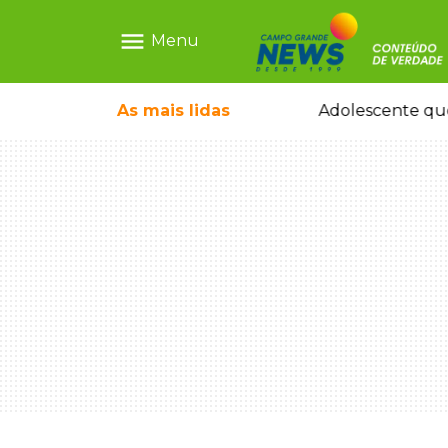
menu
Menu
escrava virtual", diz delegada
As mais
lidas