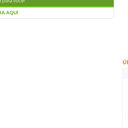
 para você!
IA AQUI
e nesta sexta-feira (20) causou transtornos na
ue desceu do Jardim Noroeste formou um rio na
do o trânsito em ambos os sentidos da via que
 registrado próximo às ruas Vaz de Caminha,
A situação foi agravada pelo solo já
os dias, afetando principalmente áreas sem
amentos.
Ú