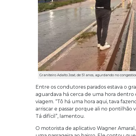
Graniteiro Adalto José, de 51 anos, agurdando no congestio
Entre os condutores parados estava o grani
aguardava há cerca de uma hora dentro d
viagem. “Tô há uma hora aqui, tava fazen
arriscar e passar porque ali no pontilhão
Tá difícil”, lamentou.
O motorista de aplicativo Wagner Amaral,
uma passageira ao bairro. Ele contou q