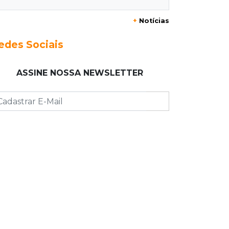
Ex-vereador preso começa briga
durante banho de sol e leva socos de
+
Notícias
detento
edes Sociais
17:31
Dourados
Vídeo mostra jovem sendo
ASSINE NOSSA NEWSLETTER
executado com tiro na cabeça em
loja do pai
17:24
Recursos
Governo libera R$ 433 mil a
Deodápolis após temporal de
granizo causar estragos
17:17
Em investigação
Pai de bebê desaparecida vai à
polícia e nega ser membro de facção