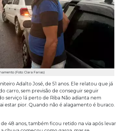
namento (Foto: Clara Farias)
teiro Adalto José, de 51 anos. Ele relatou que já
o carro, sem previsão de conseguir seguir
do serviço lá perto de Riba Não adianta nem
 vai estar pior. Quando não é alagamento é buraco.
 de 48 anos, também ficou retido na via após levar
ue a chuva começou como garoa, mas se