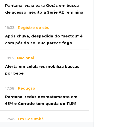
Pantanal viaja para Goiás em busca
de acesso inédito à Série A2 feminina
18:33
Registro do céu
Após chuva, despedida do "sextou" é
com pôr do sol que parece fogo
18:13
Nacional
Alerta em celulares mobiliza buscas
por bebê
17:58
Redução
Pantanal reduz desmatamento em
65% e Cerrado tem queda de 11,5%
17:45
Em Corumbá