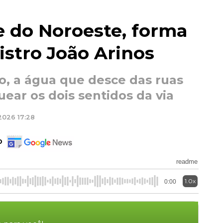
e do Noroeste, forma
nistro João Arinos
o, a água que desce das ruas
uear os dois sentidos da via
2026 17:28
o
readme
1.0x
0:00