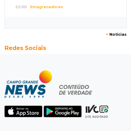
22:00
Emagrecedores
MS lidera procura digital por canetas
paraguaias sem registro
+
Notícias
21:41
Nova Alvorada do Sul
Redes Sociais
Granizo danifica telhados e plantações
durante temporal no interior
21:22
Agregado
Inter perde para o Corinthians mas avança às
quartas da Copa do Brasil
21:03
Futebol
Vitória goleia Athletico-PR por 4 a 0 e avança
às quartas da Copa do Brasil