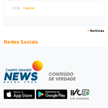
21:12
Capital
Mãe faz apelo por bebê desaparecida: “Sinto
que ela está por perto”
+
Notícias
20:53
Futebol
Redes Sociais
Ventania adia Botafogo x Fluminense pelo
Brasileirão Feminino
20:34
Sorte
Veja as dezenas de hoje na Dupla Sena,
Lotomania, Quina e mais
20:15
Pedro Juan Caballero
Fiscalização apreende remédios de farmácia
ligada a laboratório ilegal