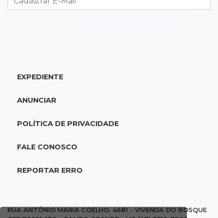
20:34
Sorte
Veja as dezenas de hoje na Dupla Sena,
Lotomania, Quina e mais
EXPEDIENTE
20:15
Pedro Juan Caballero
Fiscalização apreende remédios de farmácia
ANUNCIAR
ligada a laboratório ilegal
POLÍTICA DE PRIVACIDADE
19:56
São Gabriel do Oeste
Suspeitos de ocupar avião interceptado pela
FALE CONOSCO
FAB morrem em confronto
REPORTAR ERRO
19:37
Cotação
Dólar comercial cai 0,46% e encerra semana
cotado a R$ 5,08
RUA ANTÔNIO MARIA COELHO, 4681 - VIVENDA DO BOSQUE