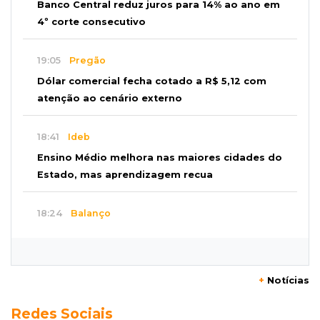
Banco Central reduz juros para 14% ao ano em
4º corte consecutivo
19:05
Pregão
Dólar comercial fecha cotado a R$ 5,12 com
atenção ao cenário externo
18:41
Ideb
Ensino Médio melhora nas maiores cidades do
Estado, mas aprendizagem recua
18:24
Balanço
Boletim mostra que julho teve chuva irregular
e déficit em grande parte de MS
+
Notícias
18:02
Ideb
Redes Sociais
Ensino Fundamental melhora em Campo