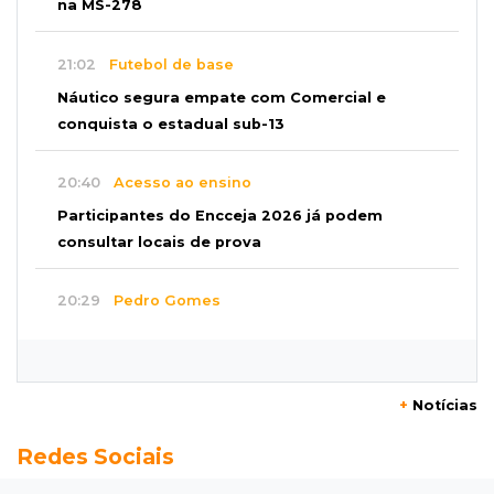
na MS-278
21:02
Futebol de base
Náutico segura empate com Comercial e
conquista o estadual sub-13
20:40
Acesso ao ensino
Participantes do Encceja 2026 já podem
consultar locais de prova
20:29
Pedro Gomes
Jovem morre baleado e suspeita envolve
disputa entre facções rivais
+
Notícias
20:01
Futebol feminino
Redes Sociais
Pantanal treina em Goiânia antes de jogo que
vale acesso inédito à Série A2