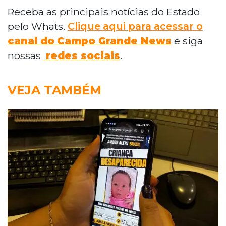
Receba as principais notícias do Estado
pelo Whats.
Clique aqui para acessar o
canal do
Campo Grande News
e siga
nossas
redes sociais
.
VEJA TAMBÉM