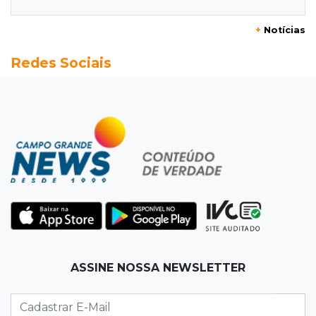
meses após ser capturado
+
Notícias
19:41
Feminicídio
Redes Sociais
Júri condena a 25 anos homem que atropelou
esposa em frente aos filhos
19:20
Selic
Banco Central reduz juros para 14% ao ano em
4º corte consecutivo
19:05
Pregão
Dólar comercial fecha cotado a R$ 5,12 com
atenção ao cenário externo
18:41
Ideb
ASSINE NOSSA NEWSLETTER
Ensino Médio melhora nas maiores cidades do
Estado, mas aprendizagem recua