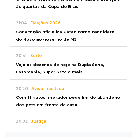
às quartas da Copa do Brasil
21:04
Eleições 2026
Convenção oficializa Catan como candidato
do Novo ao governo de MS
20:41
Sorte
Veja as dezenas de hoje na Dupla Sena,
Lotomania, Super Sete e mais
20:20
Aviso inusitado
Com 11 gatos, morador pede fim do abandono
dos pets em frente de casa
20:03
Justiça
Ex-PM deixa prisão para tratamento médico 5