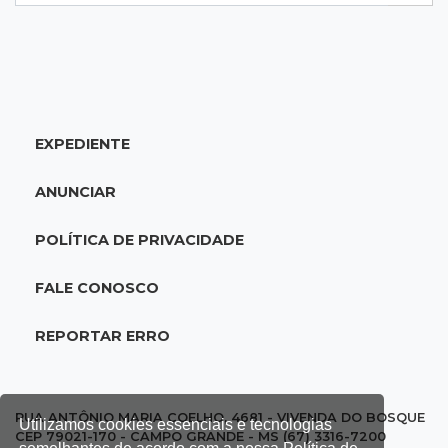
18:24
Balanço
Boletim mostra que julho teve chuva irregular
e déficit em grande parte de MS
EXPEDIENTE
18:02
Ideb
Ensino Fundamental melhora em Campo
ANUNCIAR
Grande, Dourados e Corumbá
POLÍTICA DE PRIVACIDADE
17:51
Arsenal Oculto
Preso em operação da PF no ano passado
FALE CONOSCO
volta a ser alvo por comércio de armas
REPORTAR ERRO
17:42
Bonito
Justiça manda periciar obra construída perto
da Gruta do Lago Azul
RUA ANTÔNIO MARIA COELHO, 4681 - VIVENDA DO BOSQUE
Utilizamos cookies essenciais e tecnologias
CEP 79021-170 - CAMPO GRANDE - MS (67) 3316-7200