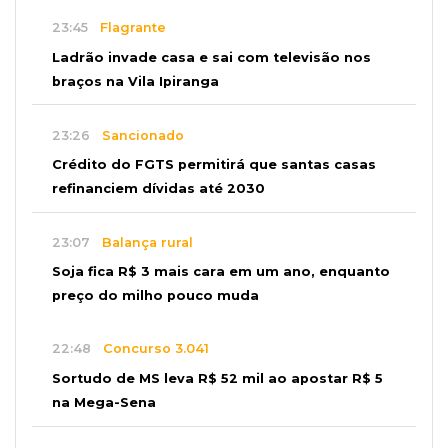
23:45
Flagrante
Ladrão invade casa e sai com televisão nos
braços na Vila Ipiranga
23:26
Sancionado
Crédito do FGTS permitirá que santas casas
refinanciem dívidas até 2030
23:07
Balança rural
Soja fica R$ 3 mais cara em um ano, enquanto
preço do milho pouco muda
22:48
Concurso 3.041
Sortudo de MS leva R$ 52 mil ao apostar R$ 5
na Mega-Sena