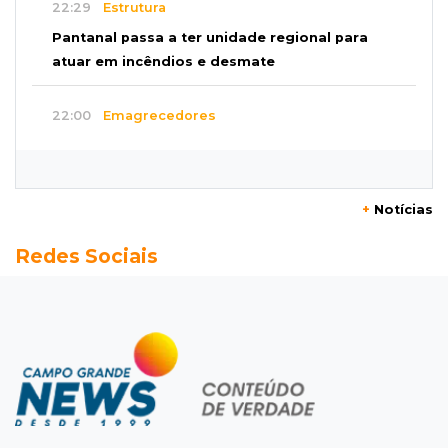
22:29
Estrutura
Pantanal passa a ter unidade regional para
atuar em incêndios e desmate
22:00
Emagrecedores
MS lidera procura digital por canetas
paraguaias sem registro
+
Notícias
21:41
Nova Alvorada do Sul
Redes Sociais
Granizo danifica telhados e plantações
durante temporal no interior
21:22
Agregado
Inter perde para o Corinthians mas avança às
quartas da Copa do Brasil
21:03
Futebol