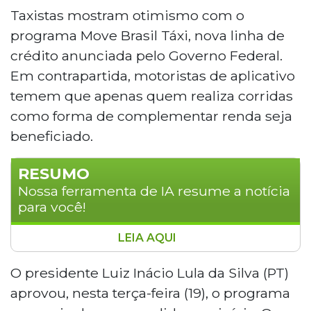
Taxistas mostram otimismo com o
programa Move Brasil Táxi, nova linha de
crédito anunciada pelo Governo Federal.
Em contrapartida, motoristas de aplicativo
temem que apenas quem realiza corridas
como forma de complementar renda seja
beneficiado.
RESUMO
Nossa ferramenta de IA resume a notícia
para você!
LEIA AQUI
O programa Move Brasil Táxi, aprovado
pelo presidente Luiz Inácio Lula da Silva
O presidente Luiz Inácio Lula da Silva (PT)
por medida provisória, oferece nova linha
aprovou, nesta terça-feira (19), o programa
de crédito para taxistas e motoristas de