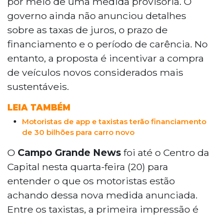
por meio de uma medida provisória. O
aplicativo adquirirem veículos mais
governo ainda não anunciou detalhes
sustentáveis. Taxistas de Campo Grande
sobre as taxas de juros, o prazo de
aprovaram a iniciativa, mas motoristas de
aplicativo temem que o programa
financiamento e o período de carência. No
beneficie apenas quem usa as
entanto, a proposta é incentivar a compra
plataformas para complementar renda,
de veículos novos considerados mais
excluindo profissionais que dependem
sustentáveis.
exclusivamente da atividade. Detalhes
sobre juros e prazos ainda não foram
LEIA TAMBÉM
divulgados.
Motoristas de app e taxistas terão financiamento
de 30 bilhões para carro novo
O
Campo Grande News
foi até o Centro da
Capital nesta quarta-feira (20) para
entender o que os motoristas estão
achando dessa nova medida anunciada.
Entre os taxistas, a primeira impressão é