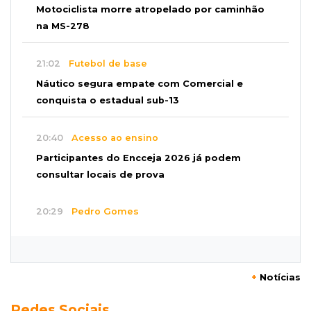
Motociclista morre atropelado por caminhão
na MS-278
21:02
Futebol de base
Náutico segura empate com Comercial e
conquista o estadual sub-13
20:40
Acesso ao ensino
Participantes do Encceja 2026 já podem
consultar locais de prova
20:29
Pedro Gomes
Jovem morre baleado e suspeita envolve
disputa entre facções rivais
+
Notícias
20:01
Futebol feminino
Redes Sociais
Pantanal treina em Goiânia antes de jogo que