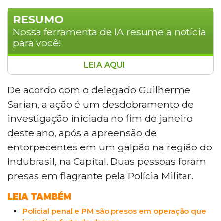
RESUMO
Nossa ferramenta de IA resume a notícia
para você!
LEIA AQUI
A Polícia Civil deflagrou a segunda fase
da Operação Rota Blindada, que investiga
De acordo com o delegado Guilherme
tráfico de drogas entre Corumbá e
Sarian, a ação é um desdobramento de
Campo Grande com uso de viatura oficial
investigação iniciada no fim de janeiro
e participação de agentes públicos.
deste ano, após a apreensão de
Foram cumpridos mandados de prisão
entorpecentes em um galpão na região do
em diferentes estados, totalizando cinco
detidos. As investigações, coordenadas
Indubrasil, na Capital. Duas pessoas foram
pela Denar, apontam esquema
presas em flagrante pela Polícia Militar.
organizado com transporte,
armazenamento e distribuição de
LEIA TAMBÉM
entorpecentes, com possível
Policial penal e PM são presos em operação que
envolvimento de outros policiais, que será