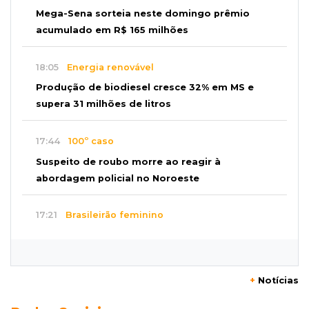
Mega-Sena sorteia neste domingo prêmio
acumulado em R$ 165 milhões
18:05
Energia renovável
Produção de biodiesel cresce 32% em MS e
supera 31 milhões de litros
17:44
100º caso
Suspeito de roubo morre ao reagir à
abordagem policial no Noroeste
17:21
Brasileirão feminino
Palmeiras empata fora de casa e Bahia vence
com dois gols de Raquel
+
Notícias
17:06
Brasileirão