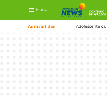
menu
Menu
olescente antes de induzi-la à morte
As mais
lidas
Adolescente que