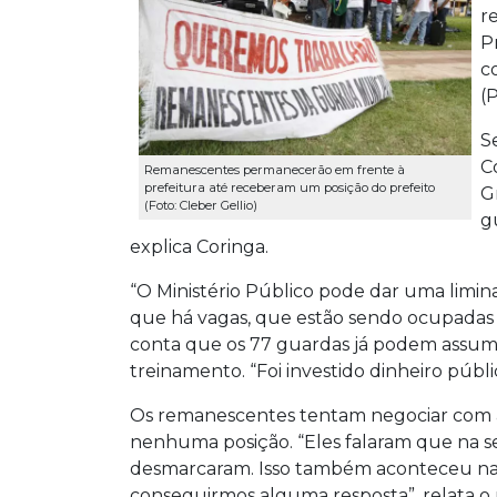
r
P
c
(
S
C
Remanescentes permanecerão em frente à
prefeitura até receberam um posição do prefeito
G
(Foto: Cleber Gellio)
g
explica Coringa.
“O Ministério Público pode dar uma limin
que há vagas, que estão sendo ocupadas p
conta que os 77 guardas já podem assumir
treinamento. “Foi investido dinheiro públic
Os remanescentes tentam negociar com a
nenhuma posição. “Eles falaram que na se
desmarcaram. Isso também aconteceu na qu
conseguirmos alguma resposta”, relata 