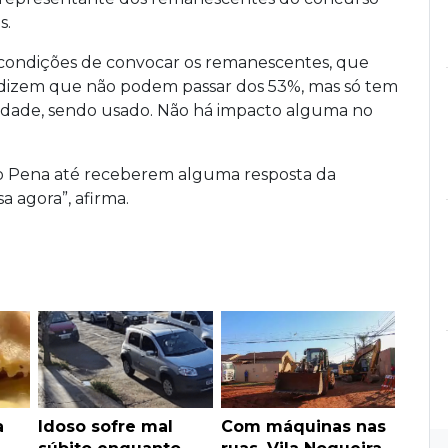
s.
 condições de convocar os remanescentes, que
s dizem que não podem passar dos 53%, mas só tem
alidade, sendo usado. Não há impacto alguma no
o Pena até receberem alguma resposta da
a agora”, afirma.
a
Idoso sofre mal
Com máquinas nas