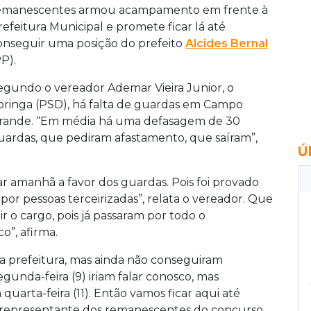
emanescentes armou acampamento em frente à
refeitura Municipal e promete ficar lá até
onseguir uma posição do prefeito
Alcides Bernal
PP).
egundo o vereador Ademar Vieira Junior, o
oringa (PSD), há falta de guardas em Campo
rande. “Em média há uma defasagem de 30
uardas, que pediram afastamento, que saíram”,
Ú
ar amanhã a favor dos guardas. Pois foi provado
or pessoas terceirizadas”, relata o vereador. Que
 o cargo, pois já passaram por todo o
o”, afirma.
 prefeitura, mas ainda não conseguiram
gunda-feira (9) iriam falar conosco, mas
arta-feira (11). Então vamos ficar aqui até
o representante dos remanescentes do concurso