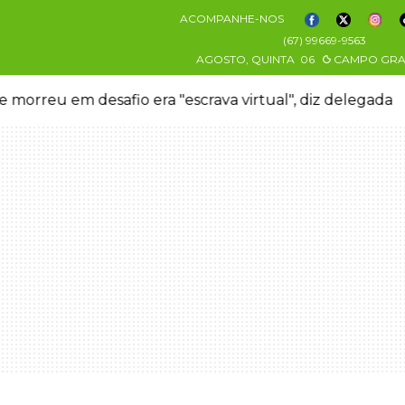
ACOMPANHE-NOS
(67) 99669-9563
AGOSTO, QUINTA
06
CAMPO GR
 morreu em desafio era "escrava virtual", diz delegada