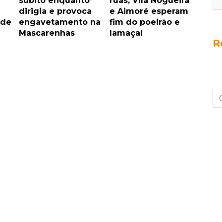
súbito enquanto
ruas, Vila Nogueira
dirigia e provoca
e Aimoré esperam
 de
engavetamento na
fim do poeirão e
Mascarenhas
lamaçal
R