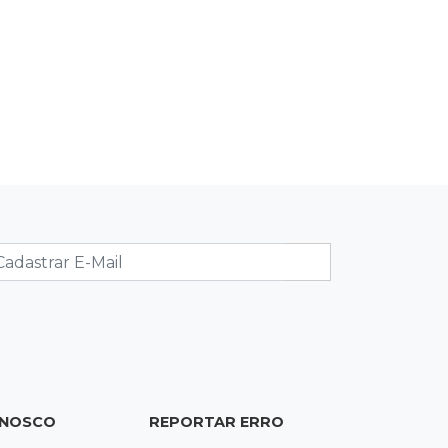
dirigia e provoca engavetamento na
Mascarenhas
17:09
Dourados
CAC que usou dados falsos para
conseguir autorização é alvo da PF
17:08
Logística
Infraestrutura se torna alicerce da
nova economia de MS, diz Gerson
Claro
17:02
Cyber Trap
Empresário preso por fraude
bancária usava Discord para vender
cartões clonados
ONOSCO
REPORTAR ERRO