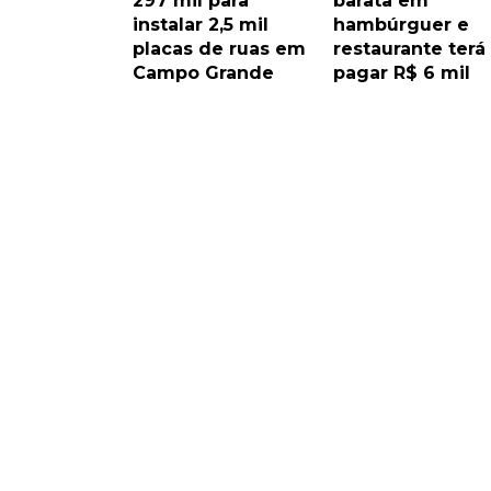
297 mil para
barata em
instalar 2,5 mil
hambúrguer e
placas de ruas em
restaurante terá
Campo Grande
pagar R$ 6 mil