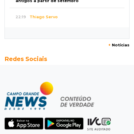
antigos a partir de setembro
22:19
Thiago Servo
Sertanejo desiste de ação de R$ 12 milhões
por pagar pensão sem ser pai
+
Notícias
21:50
Balcão de empregos
Redes Sociais
Semana vai começar com 909 novas
oportunidades de trabalho em 114 funções
21:31
Flagrante
Motorista atinge carro parado, perde
retrovisor e foge no Jardim Antártica
21:12
Entrevista
“Sinto que ela está por perto”, diz mãe de
bebê desaparecida