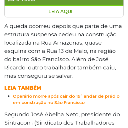
LEIA AQUI
Operário José Ricardo Martins, de 43
anos, morreu após cair do 19º andar de
A queda ocorreu depois que parte de uma
um edifício em obras na Rua Amazonas,
estrutura suspensa cedeu na construção
em Campo Grande, na noite de segunda-
localizada na Rua Amazonas, quase
feira (6). Segundo o Sintracom, ele e outro
esquina com a Rua 13 de Maio, na região
trabalhador estavam sem o cinto de
do bairro São Francisco. Além de José
segurança acoplado à linha de vida
quando uma estrutura suspensa cedeu. A
Ricardo, outro trabalhador também caiu,
obra foi paralisada e o Ministério do
mas conseguiu se salvar.
Trabalho realizará perícia no local. A
incorporadora afirmou seguir rigorosos
LEIA TAMBÉM
protocolos de segurança.
Operário morre após cair do 19º andar de prédio
em construção no São Francisco
Segundo José Abelha Neto, presidente do
Sintracom (Sindicato dos Trabalhadores