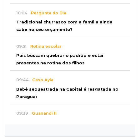
10:04
Pergunta do Dia
Tradicional churrasco com a família ainda
cabe no seu orçamento?
09:51
Rotina escolar
Pais buscam quebrar o padrão e estar
presentes na rotina dos filhos
09:44
Caso Ayla
Bebê sequestrada na Capital é resgatada no
Paraguai
09:39
Guanandi II
Motorista foge após bater em caçamba e
deixar mulher ferida