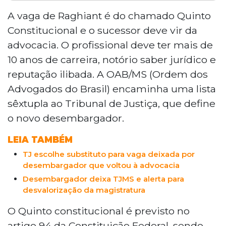
O TJMS abriu vaga após a exoneração do
desembargador Ary Raghiant Neto e
A vaga de Raghiant é do chamado Quinto
busca substituto pela advocacia,
Constitucional e o sucessor deve vir da
conforme o Quinto Constitucional. O
advocacia. O profissional deve ter mais de
candidato deve ter mais de 10 anos de
10 anos de carreira, notório saber jurídico e
carreira, notório saber jurídico e
reputação ilibada. A OAB/MS (Ordem dos
reputação ilibada. A OAB/MS enviará lista
sêxtupla ao tribunal para definição do
Advogados do Brasil) encaminha uma lista
novo membro. Enquanto isso, o juiz
sêxtupla ao Tribunal de Justiça, que define
Ricardo Gomes Façanha foi convocado
o novo desembargador.
para atuar nas câmaras cíveis.
LEIA TAMBÉM
TJ escolhe substituto para vaga deixada por
desembargador que voltou à advocacia
Desembargador deixa TJMS e alerta para
desvalorização da magistratura
O Quinto constitucional é previsto no
artigo 94 da Constituição Federal, sendo