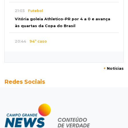
21:03
Futebol
Vitória goleia Athletico-PR por 4 a 0 e avança
às quartas da Copa do Brasil
20:44
94º caso
Foragido por roubo morre baleado em
confronto com policiais militares
+
Notícias
20:25
Sorte
Redes Sociais
Veja as dezenas de hoje na Mega-Sena, Quina,
Timemania e mais
20:06
Balcão de empregos
Semana termina com 913 vagas de trabalho
abertas em 114 funções