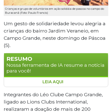
Crianças e grupo de voluntários em ação solidáia de pascoa no campo do
Buracanã (Foto: Paulo Francis)
Um gesto de solidariedade levou alegria a
crianças do bairro Jardim Veraneio, em
Campo Grande, neste domingo de Páscoa
(5).
RESUMO
Nossa ferramenta de IA resume a notícia
para você!
LEIA AQUI
Integrantes do Leo Clube realizaram uma
ação solidária no bairro Jardim Veraneio,
Integrantes do Léo Clube Campo Grande,
em Campo Grande, com a doação de
ligado ao Lions Clubs International,
mais de 200 chocolates para crianças da
realizaram a doação de mais de 200
comunidade neste domingo de Páscoa. O