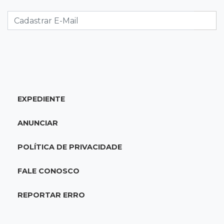
Fiscalização apreende remédios de farmácia
ligada a laboratório ilegal
19:56
São Gabriel do Oeste
Suspeitos de ocupar avião interceptado pela
FAB morrem em confronto
EXPEDIENTE
19:37
Cotação
Dólar comercial cai 0,46% e encerra semana
ANUNCIAR
cotado a R$ 5,08
POLÍTICA DE PRIVACIDADE
19:18
95º caso
Foragido que se passava por pastor morre
FALE CONOSCO
após reagir à abordagem policial
REPORTAR ERRO
18:51
Certidão
Em MS, uma criança é registrada sem o nome