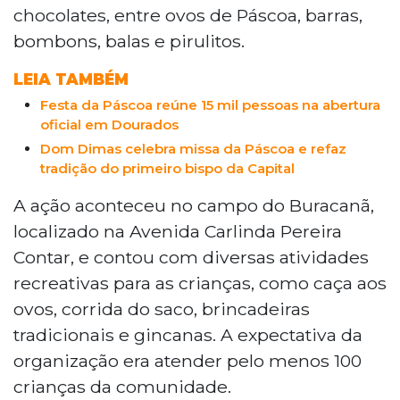
chocolates, entre ovos de Páscoa, barras,
evento contou com atividades recreativas
bombons, balas e pirulitos.
e gincanas no campo do Buracanã. Para
viabilizar a iniciativa, o grupo organizou
LEIA TAMBÉM
uma campanha de troca de tatuagens
por doações, além de firmar parcerias
Festa da Páscoa reúne 15 mil pessoas na abertura
oficial em Dourados
com supermercados. O projeto visa
reforçar o papel social da entidade e levar
Dom Dimas celebra missa da Páscoa e refaz
tradição do primeiro bispo da Capital
lazer às famílias locais.
A ação aconteceu no campo do Buracanã,
localizado na Avenida Carlinda Pereira
Contar, e contou com diversas atividades
recreativas para as crianças, como caça aos
ovos, corrida do saco, brincadeiras
tradicionais e gincanas. A expectativa da
organização era atender pelo menos 100
crianças da comunidade.