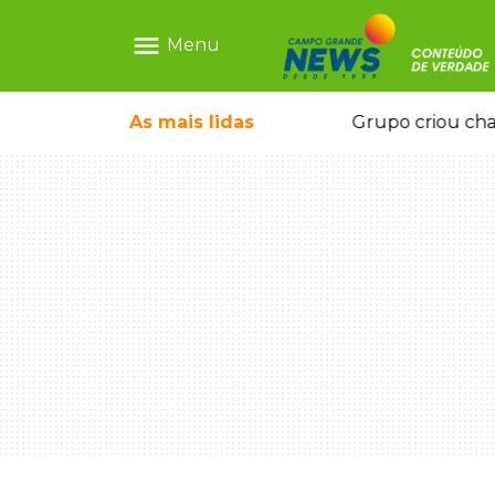
menu
Menu
icape deixou 4 mortos e 8 feridos
As mais
lidas
Grupo criou cha