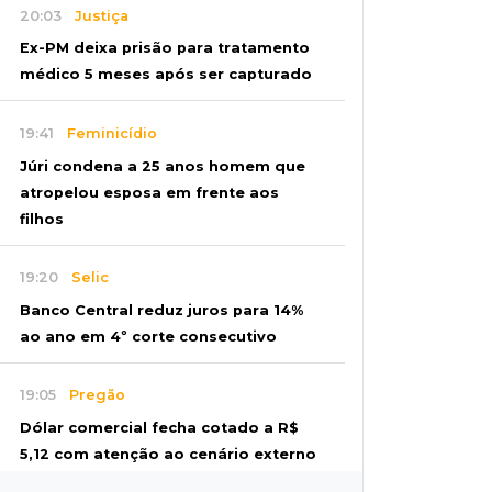
20:03
Justiça
Ex-PM deixa prisão para tratamento
médico 5 meses após ser capturado
19:41
Feminicídio
Júri condena a 25 anos homem que
atropelou esposa em frente aos
filhos
19:20
Selic
Banco Central reduz juros para 14%
ao ano em 4º corte consecutivo
19:05
Pregão
Dólar comercial fecha cotado a R$
5,12 com atenção ao cenário externo