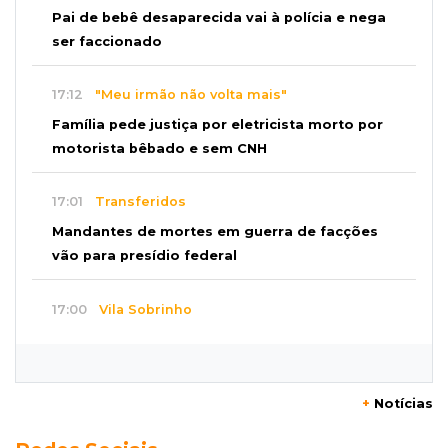
Pai de bebê desaparecida vai à polícia e nega
ser faccionado
17:12
"Meu irmão não volta mais"
Família pede justiça por eletricista morto por
motorista bêbado e sem CNH
17:01
Transferidos
Mandantes de mortes em guerra de facções
vão para presídio federal
17:00
Vila Sobrinho
Uno capota e Gol invade terreno em acidente
próximo à Praça do Papa
+
Notícias
16:52
De estimação
Pet shop é recorrente na venda de cães "fake"