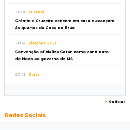
21:28
Futebol
Grêmio e Cruzeiro vencem em casa e avançam
às quartas da Copa do Brasil
21:04
Eleições 2026
Convenção oficializa Catan como candidato
do Novo ao governo de MS
20:41
Sorte
Veja as dezenas de hoje na Dupla Sena,
Lotomania, Super Sete e mais
+
Notícias
20:20
Aviso inusitado
Redes Sociais
Com 11 gatos, morador pede fim do abandono
dos pets em frente de casa