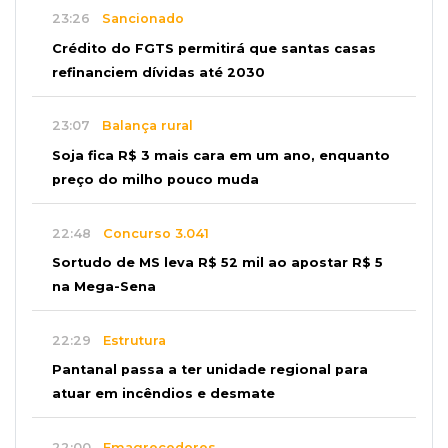
23:26
Sancionado
Crédito do FGTS permitirá que santas casas
refinanciem dívidas até 2030
23:07
Balança rural
Soja fica R$ 3 mais cara em um ano, enquanto
preço do milho pouco muda
22:48
Concurso 3.041
Sortudo de MS leva R$ 52 mil ao apostar R$ 5
na Mega-Sena
22:29
Estrutura
Pantanal passa a ter unidade regional para
atuar em incêndios e desmate
22:00
Emagrecedores