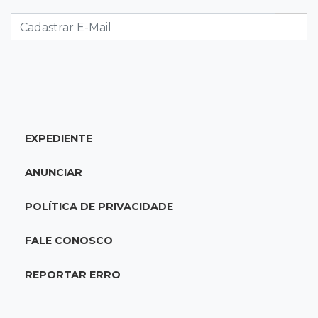
Foragido por roubo morre baleado em
confronto com policiais militares
20:25
Sorte
Veja as dezenas de hoje na Mega-Sena, Quina,
Timemania e mais
EXPEDIENTE
20:06
Balcão de empregos
Semana termina com 913 vagas de trabalho
ANUNCIAR
abertas em 114 funções
POLÍTICA DE PRIVACIDADE
19:47
Festival do Sobá
Em visita à Feira Central, Riedel volta a
FALE CONOSCO
prometer apoio para revitalização
REPORTAR ERRO
19:28
Contravenção penal
STF suspende julgamento que pode definir