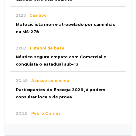
21:25
Caarapó
Motociclista morre atropelado por caminhão
na MS-278
21:02
Futebol de base
Náutico segura empate com Comercial e
conquista o estadual sub-13
20:40
Acesso ao ensino
Participantes do Encceja 2026 já podem
consultar locais de prova
20:29
Pedro Gomes
Jovem morre baleado e suspeita envolve
disputa entre facções rivais