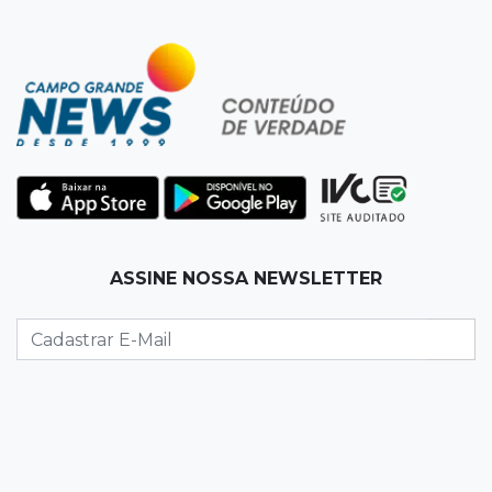
07:58
Túnel do tempo
Fonte gigante fez supermercado em 1973 virar
passeio campo-grandense
07:49
Copa Pelezinho
Torneio de futsal abre 34ª edição com quatro
jogos neste sábado
07:48
Pele Vermelha, Corona, Valley...
ASSINE NOSSA NEWSLETTER
Muita gente já passou a madrugada dentro da
imaginação de Scalise
07:45
José Marques
Agosto no Bosque reúne esporte, cultura e
prêmios
07:33
Agenda