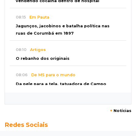
vendendo cocaína dentro de hospital
08:15
Em Pauta
Jagunços, jacobinos e batalha política nas
ruas de Corumbá em 1897
08:10
Artigos
O rebanho dos originais
08:06
De MS para o mundo
Da pele para a tela, tatuadora de Campo
Grande expõe obras na Itália
08:00
Post Patrocinado
+
Notícias
"Bota Fora" da Sofá Inbox reúne quatro
Redes Sociais
opções com 48% de desconto