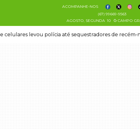
ACOMPANHE-NOS
(67) 99669-9563
AGOSTO, SEGUNDA
10
CAMPO GR
 celulares levou polícia até sequestradores de recém-n