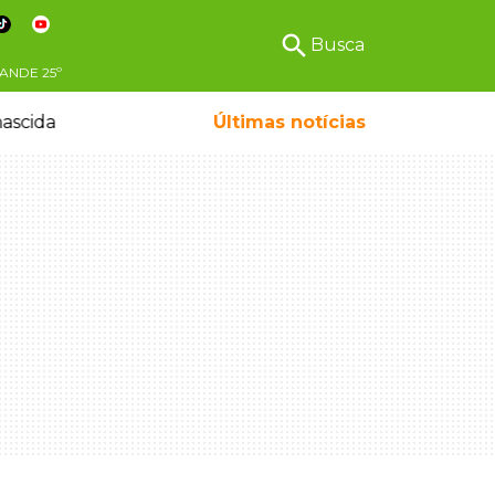
search
Busca
ANDE
25º
ascida
Últimas notícias