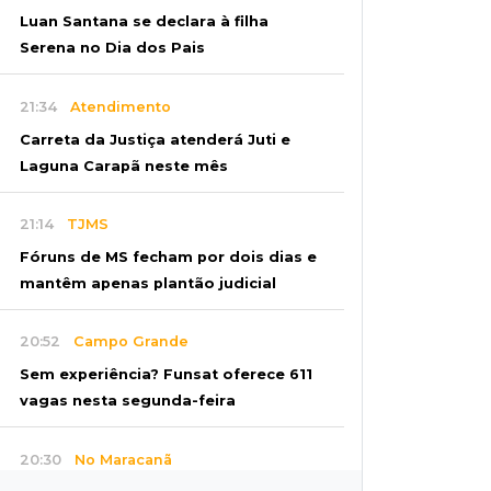
Luan Santana se declara à filha
Serena no Dia dos Pais
21:34
Atendimento
Carreta da Justiça atenderá Juti e
Laguna Carapã neste mês
21:14
TJMS
Fóruns de MS fecham por dois dias e
mantêm apenas plantão judicial
20:52
Campo Grande
Sem experiência? Funsat oferece 611
vagas nesta segunda-feira
20:30
No Maracanã