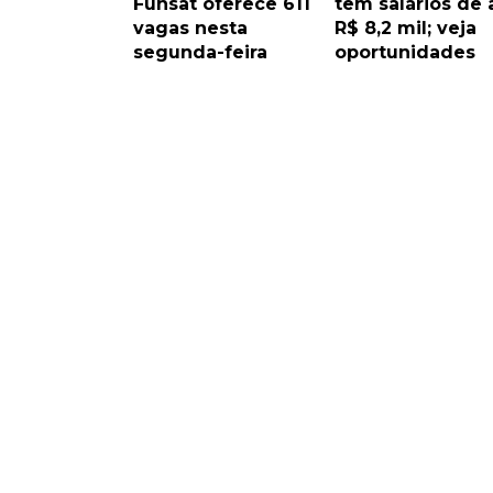
Funsat oferece 611
têm salários de 
vagas nesta
R$ 8,2 mil; veja
segunda-feira
oportunidades