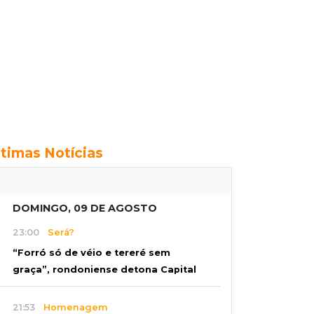
ltimas Notícias
DOMINGO, 09 DE AGOSTO
23:00
Será?
“Forró só de véio e tereré sem
graça”, rondoniense detona Capital
21:53
Homenagem