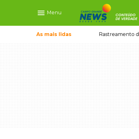
menu
Menu
esgatada no Paraguai
As mais
lidas
Rastreamento de