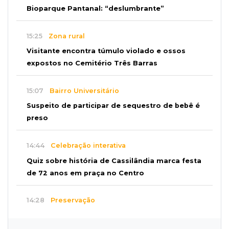
Bioparque Pantanal: “deslumbrante”
15:25
Zona rural
Visitante encontra túmulo violado e ossos
expostos no Cemitério Três Barras
15:07
Bairro Universitário
Suspeito de participar de sequestro de bebê é
preso
14:44
Celebração interativa
Quiz sobre história de Cassilândia marca festa
de 72 anos em praça no Centro
14:28
Preservação
Ladário abre consulta para criação do Parque
Natural Pérola do Pantanal