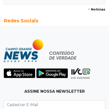
+
Notícias
13:52
Corumbá
Redes Sociais
Pantaneiro que salvou fazenda com diques
vira personagem de livro
13:34
Operação Lívia
Discord é investigado por falha na proteção
de menores após morte de adolescente
13:33
Produção artesanal
MS chega a 25 cachaças registradas e amplia
número de produtores em 67%
13:12
Fraude eletrônica
ASSINE NOSSA NEWSLETTER
Idoso tem R$ 39,7 mil retirados da conta em
três transferências misteriosas