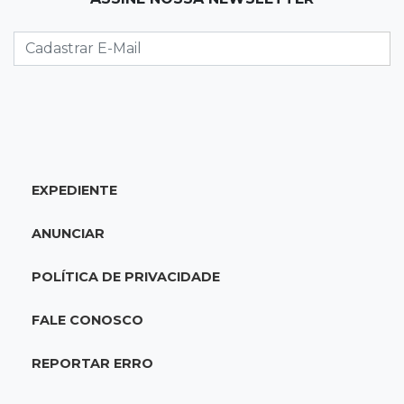
09:24
Em Alagoas
Atletas de MS intensificam preparação para
disputa do Brasileiro de Kung Fu
09:17
Jardim Manaíra
Idoso em bicicleta é atropelado por
motociclista que se filmava com celular
EXPEDIENTE
09:08
Comércio na fronteira
ANUNCIAR
Ponta Porã inicia regularização de boxes
comerciais na linha internacional
POLÍTICA DE PRIVACIDADE
08:57
Neste sábado
FALE CONOSCO
Chegada de frente fria muda o tempo e
Maracaju amanhece com forte neblina
REPORTAR ERRO