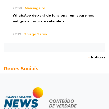
22:38
Mensageiro
WhatsApp deixará de funcionar em aparelhos
antigos a partir de setembro
22:19
Thiago Servo
Sertanejo desiste de ação de R$ 12 milhões
por pagar pensão sem ser pai
+
Notícias
21:50
Balcão de empregos
Redes Sociais
Semana vai começar com 909 novas
oportunidades de trabalho em 114 funções
21:31
Flagrante
Motorista atinge carro parado, perde
retrovisor e foge no Jardim Antártica