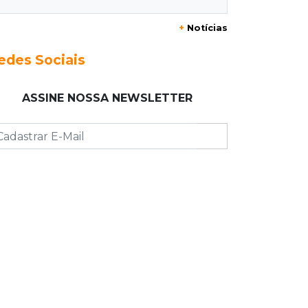
Nando” nunca teve nome
+
Notícias
11:48
Nova Alvorada do Sul
edes Sociais
Vereadora é acusada de insinuar em
vídeo que prefeito agride mulheres
ASSINE NOSSA NEWSLETTER
11:31
Paradeiro incerto
Mãe narra emboscada e diz ter sido
amarrada antes de bebê desaparecer
11:28
Audiência de custódia
Juiz manda soltar motorista bêbado
envolvido em acidente que matou
eletricista
11:19
Successione
Preso há quase 1 semana, ex-