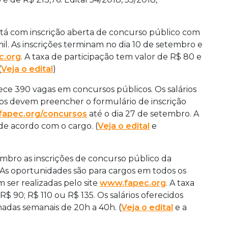
tá com inscrição aberta de concurso público com
 mil. As inscrições terminam no dia 10 de setembro e
c.org
. A taxa de participação tem valor de R$ 80 e
(
Veja o edital
)
ece 390 vagas em concursos públicos. Os salários
dos devem preencher o formulário de inscrição
apec.org/concursos
até o dia 27 de setembro. A
de acordo com o cargo. (
Veja o edital
e
mbro as inscrições de concurso público da
 As oportunidades são para cargos em todos os
m ser realizadas pelo site
www.fapec.org
. A taxa
R$ 90; R$ 110 ou R$ 135. Os salários oferecidos
rnadas semanais de 20h a 40h. (
Veja o edital
e a