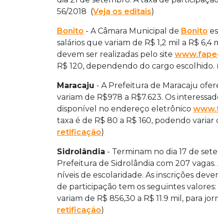
56/2018 (
Veja os editais
)
Bonito
- A Câmara Municipal de
Bonito
es
salários que variam de R$ 1,2 mil a R$ 6,4
devem ser realizadas pelo site
www.fape
R$ 120, dependendo do cargo escolhido. 
Maracaju
- A Prefeitura de Maracaju ofer
variam de R$978 a R$7.623. Os interessa
disponível no endereço eletrônico
www.f
taxa é de R$ 80 a R$ 160, podendo variar 
retificação
)
Sidrolândia
- Terminam no dia 17 de sete
Prefeitura de Sidrolândia com 207 vagas.
níveis de escolaridade. As inscrições deve
de participação tem os seguintes valores: 
variam de R$ 856,30 a R$ 11.9 mil, para jo
retificação
)