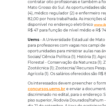
contratar oito profissionais e também a 
Mato Grosso do Sul.
As oportunidades são
(4), médico regulador (2) e enfermeiro regu
82,00 por hora trabalhada. As inscrições s
disponível no endereço eletrônico
www.ib
R$ 47 para função de nível médio e R$ 74 
Uems
- A Universidade Estadual de Mato 
para professores com vagas nos campi de
oportunidades para ministrar aulas nas área
Sociais/ Ciência Política (1); História (1);
Florestal - Conservação da Natureza (1); 
Zootécnica (1); Zootecnia/ Recursos Pesque
Agrícola (1). Os salários oferecidos são R$ 8
Os interessados devem preencher o formu
concursos.uems.br
e enviar a documenta
discriminado no edital, para o endereço:
piso superior, Rodovia Dourados/Itahum - 
dia 21 de setembro. A taxa de participação