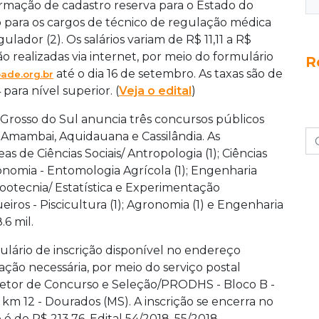
formação de cadastro reserva para o Estado do
 para os cargos de técnico de regulação médica
lador (2). Os salários variam de R$ 11,11 a R$
ão realizadas via internet, por meio do formulário
R
até o dia 16 de setembro. As taxas são de
ade.org.br
para nível superior. (
Veja o edital
)
Grosso do Sul anuncia três concursos públicos
 Amambai, Aquidauana e Cassilândia.
As
s de Ciências Sociais/ Antropologia (1); Ciências
 Agronomia - Entomologia Agrícola (1); Engenharia
Zootecnia/ Estatística e Experimentação
iros - Piscicultura (1); Agronomia (1) e Engenharia
.6 mil.
lário de inscrição disponível no endereço
ção necessária, por meio do serviço postal
 Setor de Concurso e Seleção/PRODHS - Bloco B -
km 12 - Dourados (MS). A inscrição se encerra no
 é de R$ 213,76. Edital 54/2018, 55/2018,