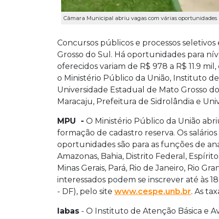
Câmara Municipal abriu vagas com várias oportunidades (
Concursos públicos e processos seletivo
Grosso do Sul. Há oportunidades para níve
oferecidos variam de R$ 978 a R$ 11.9 mil
o Ministério Público da União, Instituto 
Universidade Estadual de Mato Grosso do 
Maracaju, Prefeitura de Sidrolândia e Un
MPU -
O Ministério Público da União abr
formação de cadastro reserva. Os salários 
oportunidades são para as funções de anal
Amazonas, Bahia, Distrito Federal, Espírit
Minas Gerais, Pará, Rio de Janeiro, Rio Gr
interessados podem se inscrever até às 18h
- DF), pelo site
www.cespe.unb.br
. As ta
Iabas
- O Instituto de Atenção Básica e 