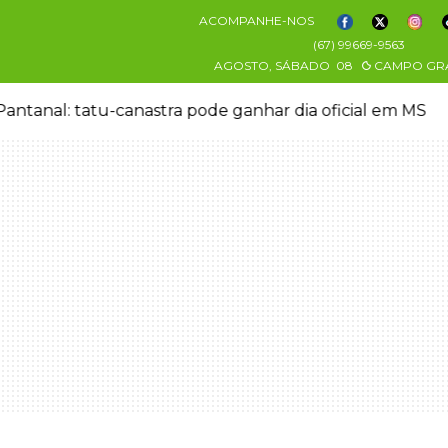
ACOMPANHE-NOS
(67) 99669-9563
AGOSTO, SÁBADO
08
CAMPO GR
antanal: tatu-canastra pode ganhar dia oficial em MS