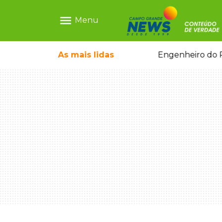
menu
Menu
o pai e morre a caminho do hospital
As mais
lidas
Engenheiro do P