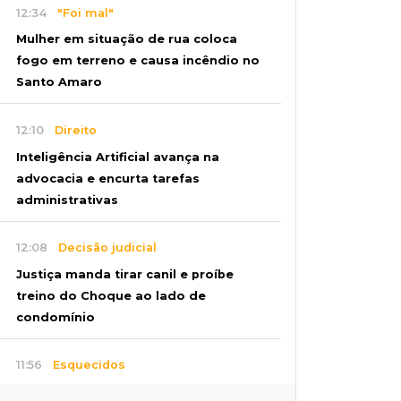
12:34
"Foi mal"
Mulher em situação de rua coloca
fogo em terreno e causa incêndio no
Santo Amaro
12:10
Direito
Inteligência Artificial avança na
advocacia e encurta tarefas
administrativas
12:08
Decisão judicial
Justiça manda tirar canil e proíbe
treino do Choque ao lado de
condomínio
11:56
Esquecidos
Primeiro corpo do “cemitério de