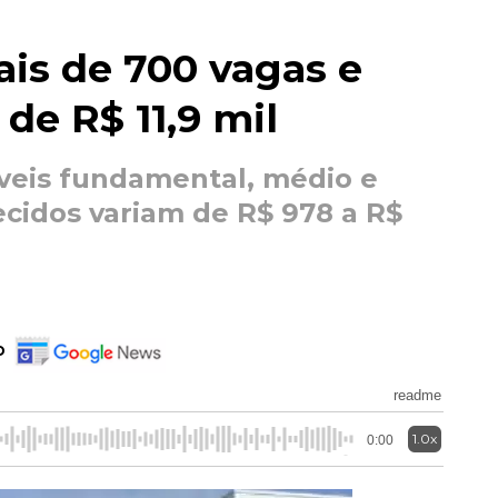
is de 700 vagas e
de R$ 11,9 mil
veis fundamental, médio e
recidos variam de R$ 978 a R$
o
readme
1.0x
0:00