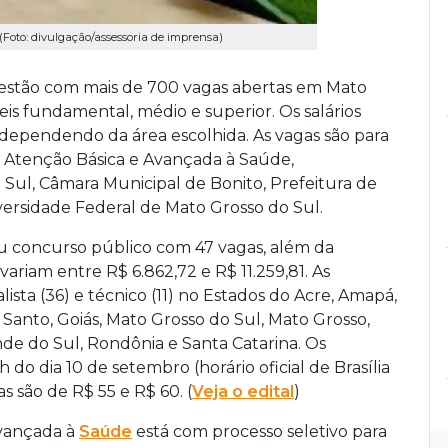
Foto: divulgação/assessoria de imprensa)
s estão com mais de 700 vagas abertas em Mato
is fundamental, médio e superior. Os salários
, dependendo da área escolhida. As vagas são para
de Atenção Básica e Avançada à Saúde,
Sul, Câmara Municipal de Bonito, Prefeitura de
iversidade Federal de Mato Grosso do Sul.
iu concurso público com 47 vagas, além da
variam entre R$ 6.862,72 e R$ 11.259,81. As
ista (36) e técnico (11) no Estados do Acre, Amapá,
o Santo, Goiás, Mato Grosso do Sul, Mato Grosso,
ande do Sul, Rondônia e Santa Catarina. Os
 do dia 10 de setembro (horário oficial de Brasília
xas são de R$ 55 e R$ 60. (
Veja o edital
)
Avançada à
Saúde
está com processo seletivo para