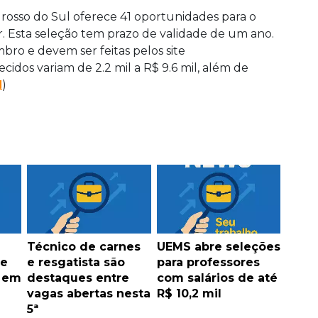
rosso do Sul oferece 41 oportunidades para o
r. Esta seleção tem prazo de validade de um ano.
bro e devem ser feitas pelos site
recidos variam de 2.2 mil a R$ 9.6 mil, além de
l
)
Técnico de carnes
UEMS abre seleções
de
e resgatista são
para professores
s em
destaques entre
com salários de até
vagas abertas nesta
R$ 10,2 mil
5ª