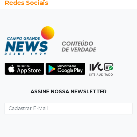
Redes Sociais
Alerta em celulares mobiliza buscas por bebê
17:58
Redução
Pantanal reduz desmatamento em 65% e
Cerrado tem queda de 11,5%
17:45
Em Corumbá
Ex-vereador preso começa briga durante
banho de sol e leva socos de detento
17:31
Dourados
ASSINE NOSSA NEWSLETTER
Vídeo mostra jovem sendo executado com
tiro na cabeça em loja do pai
17:24
Recursos
Governo libera R$ 433 mil a Deodápolis após
temporal de granizo causar estragos