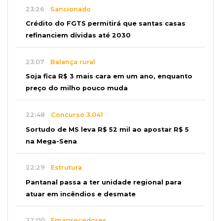
23:26
Sancionado
Crédito do FGTS permitirá que santas casas
refinanciem dívidas até 2030
23:07
Balança rural
Soja fica R$ 3 mais cara em um ano, enquanto
preço do milho pouco muda
22:48
Concurso 3.041
Sortudo de MS leva R$ 52 mil ao apostar R$ 5
na Mega-Sena
22:29
Estrutura
Pantanal passa a ter unidade regional para
atuar em incêndios e desmate
22:00
Emagrecedores