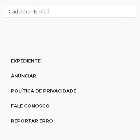
Foragido por roubo morre baleado em
confronto com policiais militares
20:25
Sorte
Veja as dezenas de hoje na Mega-Sena, Quina,
Timemania e mais
EXPEDIENTE
20:06
Balcão de empregos
Semana termina com 913 vagas de trabalho
ANUNCIAR
abertas em 114 funções
POLÍTICA DE PRIVACIDADE
19:47
Festival do Sobá
Em visita à Feira Central, Riedel volta a
FALE CONOSCO
prometer apoio para revitalização
REPORTAR ERRO
19:28
Contravenção penal
STF suspende julgamento que pode definir