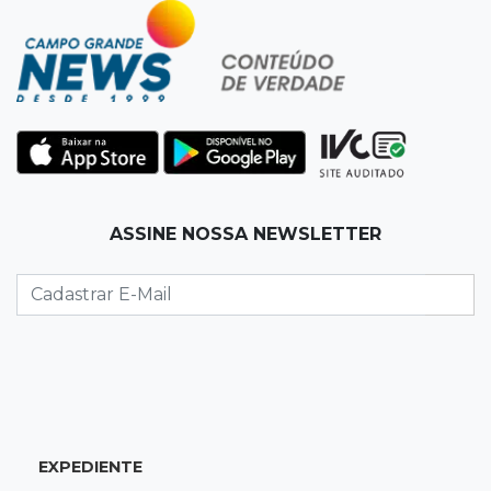
Dupla troca a 'sofrência' por alerta contra a
violência à mulher
11:37
Recomposição de fundo
Câmara deve dar urgência a debate sobre
dívida da prefeitura com previdência
11:34
Pedro Juan
ASSINE NOSSA NEWSLETTER
Polícia fecha laboratório clandestino de
emagrecedores e prende 2 brasileiros
11:24
Fiscalização
Assembleia e Câmara farão audiência sobre
limite de som em bares da Capital
11:18
Naviraí
EXPEDIENTE
Rapaz é executado a tiros após apostar R$ 31