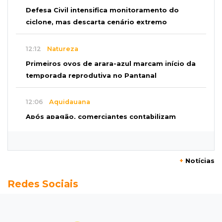
Defesa Civil intensifica monitoramento do
ciclone, mas descarta cenário extremo
12:12
Natureza
Primeiros ovos de arara-azul marcam início da
temporada reprodutiva no Pantanal
12:06
Aquidauana
Após apagão, comerciantes contabilizam
prejuízos e buscam ressarcimento
11:55
Meio ambiente
+
Notícias
Engenheiro do Pantanal: tatu-canastra pode
Redes Sociais
ganhar dia oficial em MS
11:38
Agosto Lilás