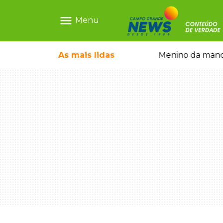
menu
Menu
ãe que não reconhece o filho queimado
As mais
lidas
Menino da mandi