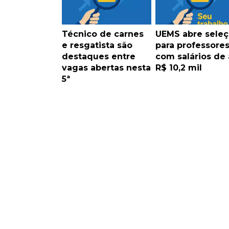
Técnico de carnes
UEMS abre sele
e resgatista são
para professore
destaques entre
com salários de 
vagas abertas nesta
R$ 10,2 mil
5ª