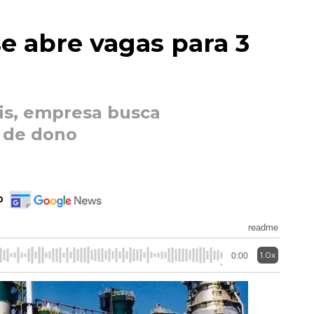
se abre vagas para 3
fis, empresa busca
 de dono
o
readme
1.0x
0:00