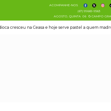
ACOMPANHE-NOS
(67) 99669-9563
AGOSTO, QUINTA
06
CAMPO GR
oca cresceu na Ceasa e hoje serve pastel a quem mad