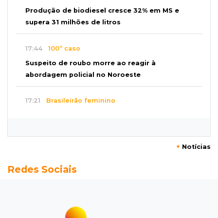
Produção de biodiesel cresce 32% em MS e
supera 31 milhões de litros
17:44
100º caso
Suspeito de roubo morre ao reagir à
abordagem policial no Noroeste
17:21
Brasileirão feminino
Palmeiras empata fora de casa e Bahia vence
com dois gols de Raquel
+
Notícias
17:06
Brasileirão
Redes Sociais
Grêmio vira sobre São Paulo com gol de falta
e deixa zona de rebaixamento
16:44
Rajadas de vento