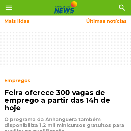
menu
search
Mais
lidas
Últimas notícias
Empregos
Feira oferece 300 vagas de
emprego a partir das 14h de
hoje
O programa da Anhanguera também
disponibiliza 1,2 mil minicursos gratuitos para