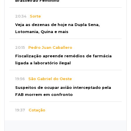
Brasileirão Feminino
20:34
Sorte
Veja as dezenas de hoje na Dupla Sena,
Lotomania, Quina e mais
20:15
Pedro Juan Caballero
Fiscalização apreende remédios de farmácia
ligada a laboratório ilegal
19:56
São Gabriel do Oeste
Suspeitos de ocupar avião interceptado pela
FAB morrem em confronto
19:37
Cotação
Dólar comercial cai 0,46% e encerra semana
cotado a R$ 5,08