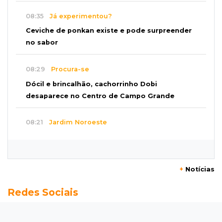
08:35
Já experimentou?
Ceviche de ponkan existe e pode surpreender
no sabor
08:29
Procura-se
Dócil e brincalhão, cachorrinho Dobi
desaparece no Centro de Campo Grande
08:21
Jardim Noroeste
Homem invade casa pela janela e abusa de
mulher dentro do quarto
+
Notícias
08:18
Pecuária
Redes Sociais
Rebanho bovino de MS encolhe em 616 mil
animais em um ano