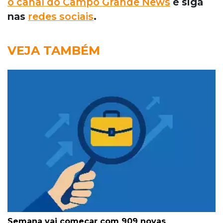
o canal do Campo Grande News
e siga
nas
redes sociais
.
VEJA TAMBÉM
Semana vai começar com 909 novas