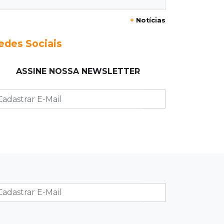
Eleições 2026: O Estado precisa
+
Notícias
servir à sociedade, não à própria
máquina
edes Sociais
06:00
Previsão
ASSINE NOSSA NEWSLETTER
MS terá chuvas isoladas, calor de
37ºC e tempo estável em Campo
Grande
06:00
Jogo Aberto
Na fila do banco, ex-deputado faz
campanha pra prefeitura
00:00
Em Campo Grande
Técnico de carnes e resgatista são
destaques entre vagas abertas nesta
5ª