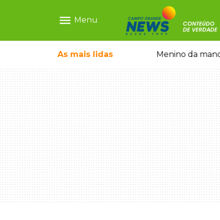
menu
Menu
ãe que não reconhece o filho queimado
As mais
lidas
Menino da mandi