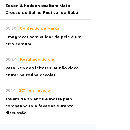
Edson & Hudson exaltam Mato
Grosso do Sul no Festival do Sobá
06:30
Conteúdo de Marca
Emagrecer sem cuidar da pele é um
erro comum
06:24
Resultado do dia
Para 63% dos leitores, IA não deve
entrar na rotina escolar
06:14
20º feminicídio
Jovem de 26 anos é morta pelo
companheiro a facadas durante
discussão
06:02
Editorial