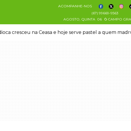
ACOMPANHE-NOS
(67) 99669-9563
AGOSTO, QUINTA
06
CAMPO GR
oca cresceu na Ceasa e hoje serve pastel a quem mad