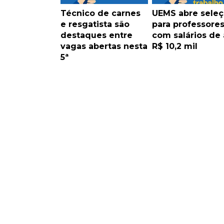
Técnico de carnes
UEMS abre sele
e resgatista são
para professore
destaques entre
com salários de 
vagas abertas nesta
R$ 10,2 mil
5ª