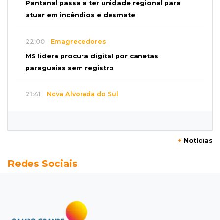
Pantanal passa a ter unidade regional para
atuar em incêndios e desmate
22:00
Emagrecedores
MS lidera procura digital por canetas
paraguaias sem registro
21:41
Nova Alvorada do Sul
Granizo danifica telhados e plantações
durante temporal no interior
+
Notícias
21:22
Agregado
Redes Sociais
Inter perde para o Corinthians mas avança às
quartas da Copa do Brasil
21:03
Futebol
Vitória goleia Athletico-PR por 4 a 0 e avança