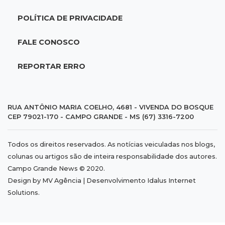
POLÍTICA DE PRIVACIDADE
19:28
Contravenção penal
STF suspende julgamento que pode definir
FALE CONOSCO
futuro do jogo do bicho no País
REPORTAR ERRO
19:09
Cotação
Dólar fecha em queda a R$ 5,10 após taxa de
juros cair para 14%
RUA ANTÔNIO MARIA COELHO, 4681 - VIVENDA DO BOSQUE
CEP 79021-170 - CAMPO GRANDE - MS (67) 3316-7200
18:44
Cidades
Todos os direitos reservados. As notícias veiculadas nos blogs,
Taxa de homicídios cai na fronteira, assim
colunas ou artigos são de inteira responsabilidade dos autores.
como as de estupros e roubos
Campo Grande News © 2020.
Design by MV Agência | Desenvolvimento
Idalus Internet
18:21
Localização
Solutions
.
Prefeitura prevê R$ 297 mil para instalar 2,5
mil placas de ruas da Capital