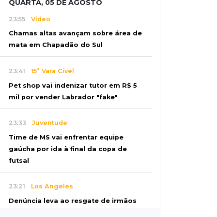
QUARTA, 05 DE AGOSTO
23:55
Vídeo
Chamas altas avançam sobre área de
mata em Chapadão do Sul
23:41
15ª Vara Cível
Pet shop vai indenizar tutor em R$ 5
mil por vender Labrador "fake"
23:33
Juventude
Time de MS vai enfrentar equipe
gaúcha por ida à final da copa de
futsal
23:21
Los Angeles
Denúncia leva ao resgate de irmãos
deixados sozinhos em casa trancada