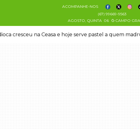
ACOMPANHE-NOS
(67) 99669-9563
AGOSTO, QUINTA
06
CAMPO GR
oca cresceu na Ceasa e hoje serve pastel a quem mad