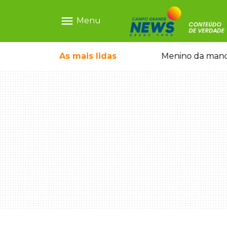
menu
Menu
 falso e prende pai e filho
As mais
lidas
Menino da mandi