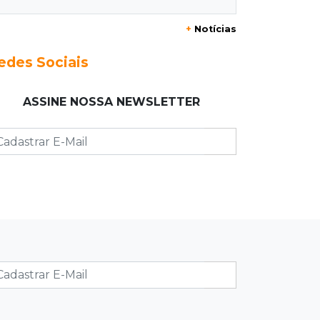
+
Notícias
23:17
Clima
Defesa Civil recomenda atenção em
edes Sociais
MS com formação de ciclone bomba
ASSINE NOSSA NEWSLETTER
23:00
Ideb
Entre escolas com nota divulgada, 3
estaduais lideram o Ensino Médio na
Capital
22:57
Chapadão do Sul
Homem é baleado após apontar
revólver para policiais militares
22:42
Resumão
Palmeiras e Vasco confirmam vagas
nas quartas da Copa do Brasil