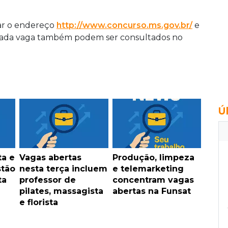
sar o endereço
http://www.concurso.ms.gov.br/
e
 cada vaga também podem ser consultados no
Ú
ta e
Vagas abertas
Produção, limpeza
stão
nesta terça incluem
e telemarketing
ta
professor de
concentram vagas
pilates, massagista
abertas na Funsat
e florista