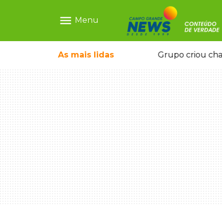
menu
Menu
icape deixou 4 mortos e 8 feridos
As mais
lidas
Grupo criou cha