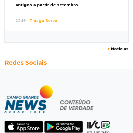
antigos a partir de setembro
22:19
Thiago Servo
Sertanejo desiste de ação de R$ 12 milhões
por pagar pensão sem ser pai
+
Notícias
21:50
Balcão de empregos
Redes Sociais
Semana vai começar com 909 novas
oportunidades de trabalho em 114 funções
21:31
Flagrante
Motorista atinge carro parado, perde
retrovisor e foge no Jardim Antártica
21:12
Entrevista
“Sinto que ela está por perto”, diz mãe de
bebê desaparecida