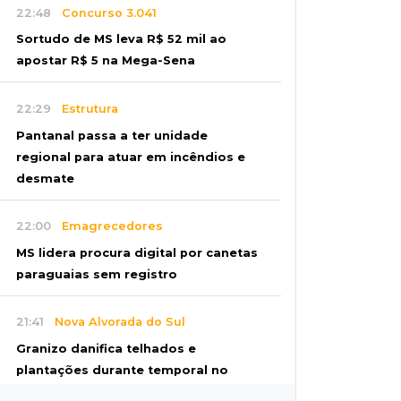
22:48
Concurso 3.041
Sortudo de MS leva R$ 52 mil ao
apostar R$ 5 na Mega-Sena
22:29
Estrutura
Pantanal passa a ter unidade
regional para atuar em incêndios e
desmate
22:00
Emagrecedores
MS lidera procura digital por canetas
paraguaias sem registro
21:41
Nova Alvorada do Sul
Granizo danifica telhados e
plantações durante temporal no
interior