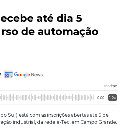
recebe até dia 5
curso de automação
o
readme
1.0x
0:00
do Sul) está com as inscrições abertas até 5 de
ção industrial, da rede e-Tec, em Campo Grande.