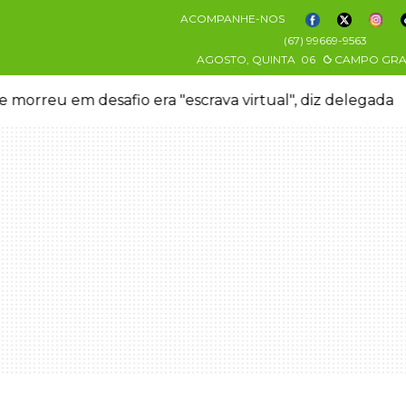
ACOMPANHE-NOS
(67) 99669-9563
AGOSTO, QUINTA
06
CAMPO GR
 morreu em desafio era "escrava virtual", diz delegada