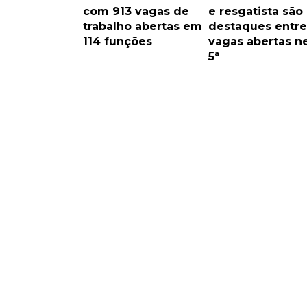
com 913 vagas de
e resgatista são
trabalho abertas em
destaques entre
114 funções
vagas abertas n
5ª