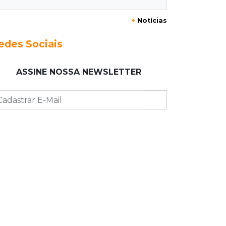
+
Notícias
23:17
Clima
Defesa Civil recomenda atenção em
edes Sociais
MS com formação de ciclone bomba
ASSINE NOSSA NEWSLETTER
23:00
Ideb
Entre escolas com nota divulgada, 3
estaduais lideram o Ensino Médio na
Capital
22:57
Chapadão do Sul
Homem é baleado após apontar
revólver para policiais militares
22:42
Resumão
Palmeiras e Vasco confirmam vagas
nas quartas da Copa do Brasil