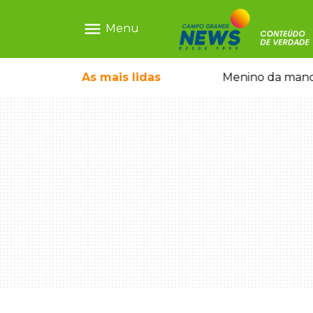
menu
Menu
com show gratuito na Feira Central
As mais
lidas
Menino da mandi