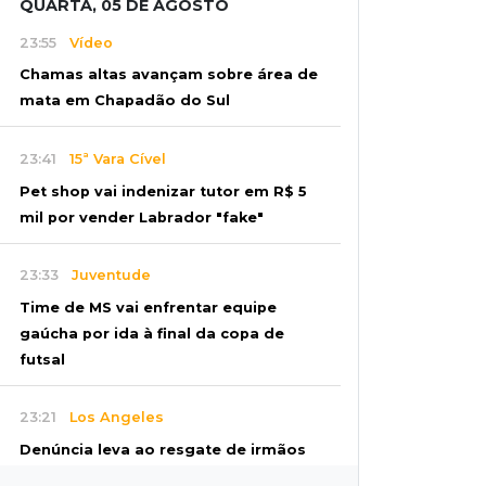
QUARTA, 05 DE AGOSTO
23:55
Vídeo
Chamas altas avançam sobre área de
mata em Chapadão do Sul
23:41
15ª Vara Cível
Pet shop vai indenizar tutor em R$ 5
mil por vender Labrador "fake"
23:33
Juventude
Time de MS vai enfrentar equipe
gaúcha por ida à final da copa de
futsal
23:21
Los Angeles
Denúncia leva ao resgate de irmãos
deixados sozinhos em casa trancada