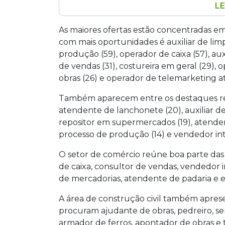
LE
A Funsat disponibiliza 940 vagas de e
distribuídas em 117 funções para candid
As maiores ofertas estão concentradas e
maiores ofertas são para auxiliar de lim
com mais oportunidades é auxiliar de limpe
operador de caixa (57). Das vagas, 538 
produção (59), operador de caixa (57), aux
pessoas com deficiência. O atendimento
de vendas (31), costureira em geral (29),
obras (26) e operador de telemarketing ati
Também aparecem entre os destaques repo
atendente de lanchonete (20), auxiliar de
repositor em supermercados (19), atendent
processo de produção (14) e vendedor int
O setor de comércio reúne boa parte das
de caixa, consultor de vendas, vendedor i
de mercadorias, atendente de padaria e
A área de construção civil também apre
procuram ajudante de obras, pedreiro, ser
armador de ferros, apontador de obras e t