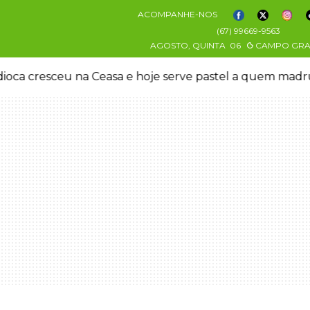
ACOMPANHE-NOS
(67) 99669-9563
AGOSTO, QUINTA
06
CAMPO GR
oca cresceu na Ceasa e hoje serve pastel a quem mad