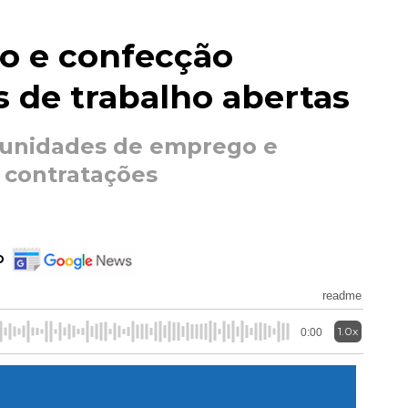
o e confecção
 de trabalho abertas
tunidades de emprego e
e contratações
o
readme
1.0x
0:00