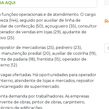
IA AQUI
mprego nesta terça-feira (9), em Campo Grande,
atos de diferentes níveis de escolaridade. As
m funções operacionais e de atendimento. O cargo
peza (144), auxiliar de linha de produção (59) e
za (144), seguido por auxiliar de linha de
R
não exigem experiência e 56 são destinadas a
iliar de confecção (50), açougueiro (35), consultor
 ocorre das 7h às 13h, na Rua 14 de Julho, 992.
 operador de vendas em lojas (29), ajudante de
vo (25).
sitor de mercadorias (25), pedreiro (23),
 manutenção predial (20), auxiliar de cozinha (19),
e de padaria (18), frentista (15), operador de
erno (12).
 vagas ofertadas. Há oportunidades para operador
nterno, atendente de lojas e mercados, repositor
 encarregado de supermercado.
senta demanda por trabalhadores. As empresas
vente de obras, pintor de obras, carpinteiro,
écnico de edificações.