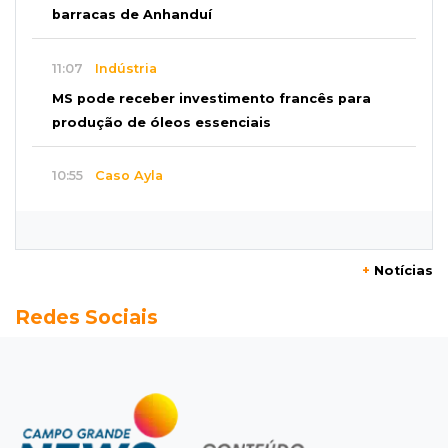
barracas de Anhanduí
11:07
Indústria
MS pode receber investimento francês para
produção de óleos essenciais
10:55
Caso Ayla
Família acredita que mulher que sequestrou
bebê pretendia criá-la
+
Notícias
10:49
Café da manhã
Redes Sociais
Xô presente, pais apostam é na presença para
criar memórias
10:38
Susto
Pai e filho escapam de incêndio, mas fogo
consome Porsche de R$ 1 milhão