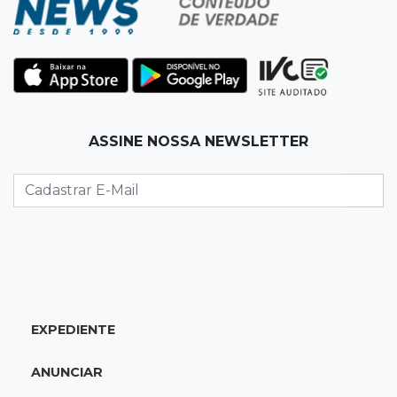
10:29
Segunda a sexta
Pets do Jardim Carioca poderão ser atendidos
gratuitamente nesta semana
10:18
Caso Ayla
ASSINE NOSSA NEWSLETTER
Rastreamento de celulares levou polícia até
sequestradores de recém-nascida
10:08
Lazer e atividade física
Além de datas especiais, domingos no parque
com filhos entram na rotina dos pais
EXPEDIENTE
10:04
Pergunta do Dia
Tradicional churrasco com a família ainda
ANUNCIAR
cabe no seu orçamento?