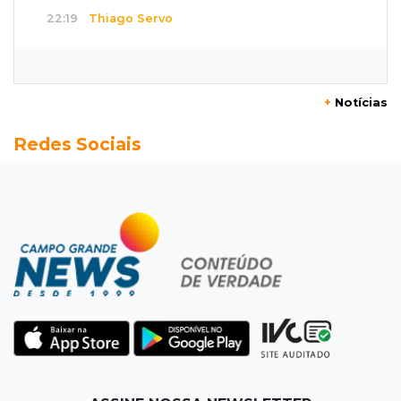
22:19
Thiago Servo
Sertanejo desiste de ação de R$ 12 milhões
por pagar pensão sem ser pai
+
Notícias
21:50
Balcão de empregos
Redes Sociais
Semana vai começar com 909 novas
oportunidades de trabalho em 114 funções
21:31
Flagrante
Motorista atinge carro parado, perde
retrovisor e foge no Jardim Antártica
21:12
Entrevista
“Sinto que ela está por perto”, diz mãe de
bebê desaparecida