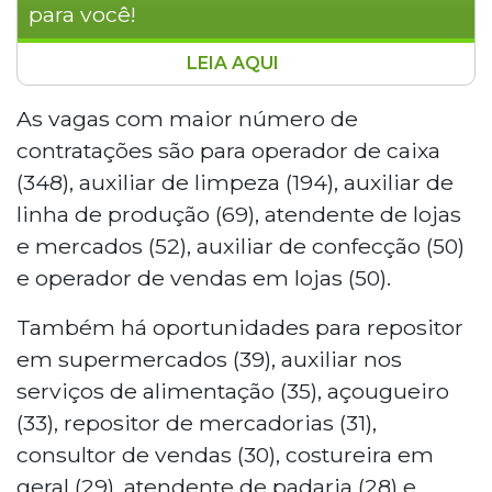
para você!
LEIA AQUI
A Funsat oferece 1.479 vagas de emprego em
Campo Grande nesta quarta-feira (27),
As vagas com maior número de
distribuídas em 120 funções para candidatos
contratações são para operador de caixa
com diferentes níveis de escolaridade. Os
(348), auxiliar de limpeza (194), auxiliar de
cargos com mais oportunidades são operador
linha de produção (69), atendente de lojas
de caixa (348) e auxiliar de limpeza (194). Há
e mercados (52), auxiliar de confecção (50)
1.083 vagas para sem experiência e 55 para
pessoas com deficiência. Interessados devem
e operador de vendas em lojas (50).
comparecer à Rua 14 de Julho, 992, Vila Glória,
Também há oportunidades para repositor
das 7h às 13h.
em supermercados (39), auxiliar nos
serviços de alimentação (35), açougueiro
(33), repositor de mercadorias (31),
consultor de vendas (30), costureira em
geral (29), atendente de padaria (28) e