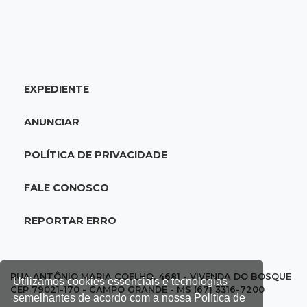
14:55
Categorias de base
Times de Dourados e Campo Grande vencem
1ª etapa do Festival de Futebol Sub-11
EXPEDIENTE
14:47
"Acrodermo"
Típico de MS, bocaiúva vira cosmético em
ANUNCIAR
pesquisa da UFMS premiada no Paìs
POLÍTICA DE PRIVACIDADE
14:38
Liberadas
Justiça suspende punições do MEC a cursos de
FALE CONOSCO
medicina com nota baixa
REPORTAR ERRO
14:21
Trágico
PF indicia 16 por queda de avião da Voepass
que matou 4 pessoas ligadas a MS
RUA ANTÔNIO MARIA COELHO, 4681 - VIVENDA DO BOSQUE
Utilizamos cookies essenciais e tecnologias
CEP 79021-170 - CAMPO GRANDE - MS (67) 3316-7200
semelhantes de acordo com a nossa Política de