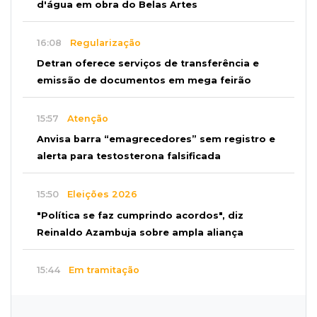
d'água em obra do Belas Artes
16:08
Regularização
Detran oferece serviços de transferência e
emissão de documentos em mega feirão
15:57
Atenção
Anvisa barra “emagrecedores” sem registro e
alerta para testosterona falsificada
15:50
Eleições 2026
"Política se faz cumprindo acordos", diz
Reinaldo Azambuja sobre ampla aliança
15:44
Em tramitação
Projeto em MS quer barrar artistas que
divulgam bets em eventos públicos