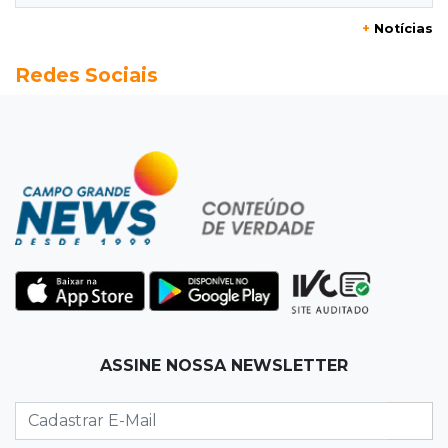
+
Notícias
15:37
Versão de defesa
Redes Sociais
Caminhão envolvido em acidente com 4
mortes quebrou na pista
15:27
Pagará indenização
Homem que atacou ex com motosserra na
frente da filha é condenado
15:24
Veículos
Rodamos 1.000 km com o Basalt; veja onde
ele mais surpreendeu
15:14
Luto na arquitetura
ASSINE NOSSA NEWSLETTER
Morre aos 58 anos Luis Pedro Scalise,
arquiteto dos projetos fora do comum