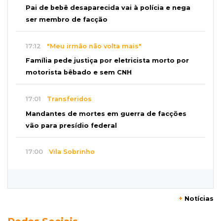
Pai de bebê desaparecida vai à polícia e nega
ser membro de facção
17:12
"Meu irmão não volta mais"
Família pede justiça por eletricista morto por
motorista bêbado e sem CNH
17:01
Transferidos
Mandantes de mortes em guerra de facções
vão para presídio federal
17:00
Vila Sobrinho
Uno capota e Gol invade terreno em acidente
próximo à Praça do Papa
+
Notícias
16:52
De estimação
Pet shop é recorrente na venda de cães "fake"