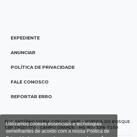
09:46
Procura-se a Mel
Gatinha arisca desapareceu há 3 dias bairro
Vilas Boas e tutora pede ajuda
EXPEDIENTE
09:33
Tráfico na fronteira
Juiz decreta preventiva de pai e filho flagrados
ANUNCIAR
com 420 quilos de cocaína
POLÍTICA DE PRIVACIDADE
09:23
Dominguinho
Artesanato de MS entra em nova etapa da
FALE CONOSCO
turnê de João Gomes
REPORTAR ERRO
09:15
Atenção
Eventos interditam ruas de Campo Grande
nesta sexta-feira
RUA ANTÔNIO MARIA COELHO, 4681 - VIVENDA DO BOSQUE
Utilizamos cookies essenciais e tecnologias
CEP 79021-170 - CAMPO GRANDE - MS (67) 3316-7200
semelhantes de acordo com a nossa Política de
09:09
Mesmo lugar