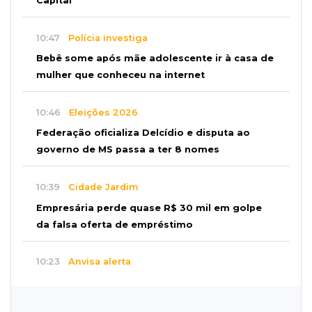
Capital
10:47
Polícia investiga
Bebê some após mãe adolescente ir à casa de
mulher que conheceu na internet
10:46
Eleições 2026
Federação oficializa Delcídio e disputa ao
governo de MS passa a ter 8 nomes
10:39
Cidade Jardim
Empresária perde quase R$ 30 mil em golpe
da falsa oferta de empréstimo
10:23
Anvisa alerta
Uso de testosterona sem indicação pode
causar acne e problemas no coração