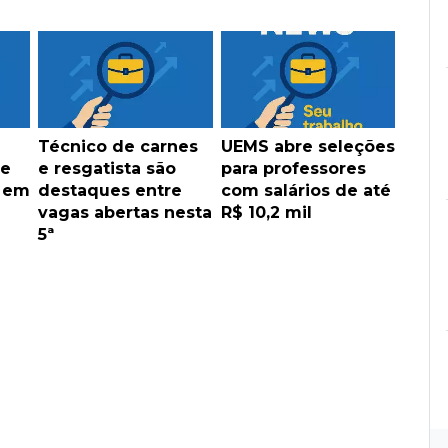
Técnico de carnes
UEMS abre seleções
de
e resgatista são
para professores
s em
destaques entre
com salários de até
vagas abertas nesta
R$ 10,2 mil
5ª