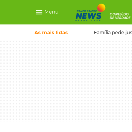
menu
Menu
o pai e morre a caminho do hospital
As mais
lidas
Família pede ju