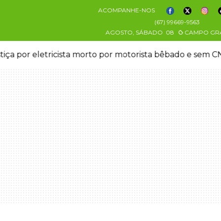
ACOMPANHE-NOS
(67) 99669-9563
AGOSTO, SÁBADO
08
CAMPO GR
stiça por eletricista morto por motorista bêbado e sem 