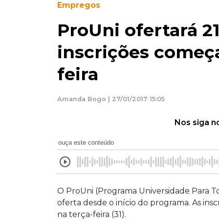
Empregos
ProUni ofertará 21
inscrições começ
feira
Amanda Bogo | 27/01/2017 15:05
Nos siga n
ouça este conteúdo
O ProUni (Programa Universidade Para Tod
oferta desde o início do programa. As in
na terça-feira (31).