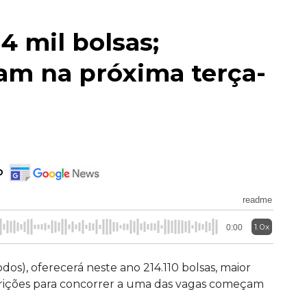
4 mil bolsas;
am na próxima terça-
o
readme
1.0x
0:00
os), oferecerá neste ano 214.110 bolsas, maior
scrições para concorrer a uma das vagas começam