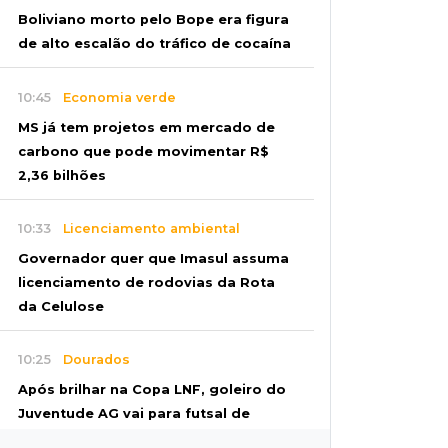
Boliviano morto pelo Bope era figura
de alto escalão do tráfico de cocaína
10:45
Economia verde
MS já tem projetos em mercado de
carbono que pode movimentar R$
2,36 bilhões
10:33
Licenciamento ambiental
Governador quer que Imasul assuma
licenciamento de rodovias da Rota
da Celulose
10:25
Dourados
Após brilhar na Copa LNF, goleiro do
Juventude AG vai para futsal de
Portugal