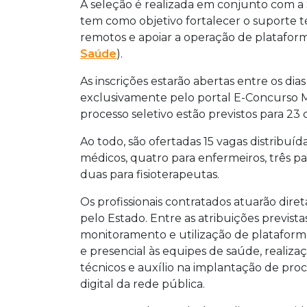
contratar 15 profissionais de saúde par
A seleção é realizada em conjunto com a 
ocorrem entre 18 e 28 de maio de 2026
tem como objetivo fortalecer o suporte t
médicos, enfermeiros, psicólogos, denti
remotos e apoiar a operação de plataforma
5.270,52 e R$ 5.405,66. O resultado fina
Saúde
).
As inscrições estarão abertas entre os dia
exclusivamente pelo portal E-Concurso M
processo seletivo estão previstos para 23 
Ao todo, são ofertadas 15 vagas distribuíd
médicos, quatro para enfermeiros, três par
duas para fisioterapeutas.
Os profissionais contratados atuarão dir
pelo Estado. Entre as atribuições prevista
monitoramento e utilização de plataform
e presencial às equipes de saúde, realiza
técnicos e auxílio na implantação de pro
digital da rede pública.