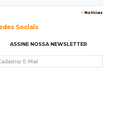
+
Notícias
13:40
Indústria
Mineração ganha força, gera mais
edes Sociais
empregos e impulsiona exportações
de MS
ASSINE NOSSA NEWSLETTER
13:34
Rio Verde do MT
Um dia após matar companheira,
homem se entrega e acaba preso por
feminicídio
13:25
Nova Ala
Hospital de Câncer inaugura 20 leitos
de UTI e amplia capacidade para
pacientes
13:17
Depoimento contraditório