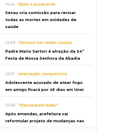
14:14
Óbito a esclarecer
Sesau cria comissão para revisar
todas as mortes em unidades de
saúde
14:03
Famoso nas redes sociais
Padre Mario Sartori é atração da 24ª
Festa de Nossa Senhora da Abadia
13:57
Internação compulsória
Adolescente acusado de atear fogo
em amigo ficará por 45 dias em Unei
13:46
"Descaracterizado"
Após emendas, prefeitura vai
reformular projeto de mudanças nas
leis tributárias