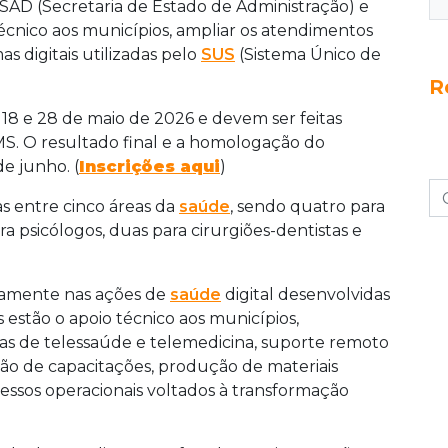
a atuação na área de telemedicina. As inscrições
SAD (Secretaria de Estado de Administração) e
 pelo portal E-Concurso MS. As vagas são para
écnico aos municípios, ampliar os atendimentos
stas e fisioterapeutas, com salários entre R$
s digitais utilizadas pelo
SUS
(Sistema Único de
l está previsto para 23 de junho.
R
s 18 e 28 de maio de 2026 e devem ser feitas
S. O resultado final e a homologação do
de junho. (
Inscrições aqui
)
as entre cinco áreas da
saúde
, sendo quatro para
a psicólogos, duas para cirurgiões-dentistas e
etamente nas ações de
saúde
digital desenvolvidas
s estão o apoio técnico aos municípios,
as de telessaúde e telemedicina, suporte remoto
ção de capacitações, produção de materiais
cessos operacionais voltados à transformação