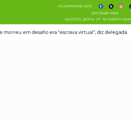
ACOMPANHE-NOS
(67) 99669-9563
AGOSTO, SEXTA
07
CAMPO GRA
 morreu em desafio era "escrava virtual", diz delegada