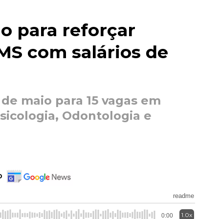
o para reforçar
MS com salários de
 de maio para 15 vagas em
icologia, Odontologia e
o
readme
1.0x
0:00