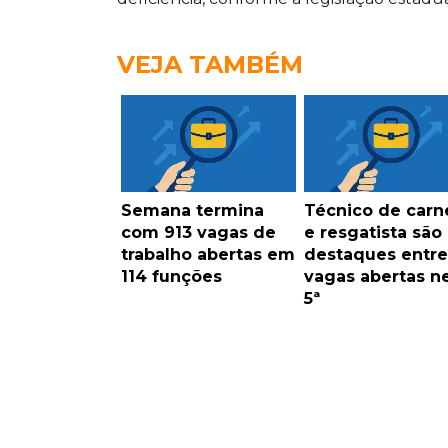
VEJA TAMBÉM
Semana termina
Técnico de carn
com 913 vagas de
e resgatista são
trabalho abertas em
destaques entre
114 funções
vagas abertas n
5ª