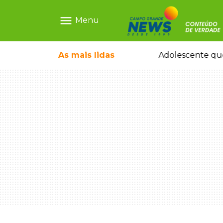
menu
Menu
pode ganhar dia oficial em MS
As mais
lidas
Adolescente que