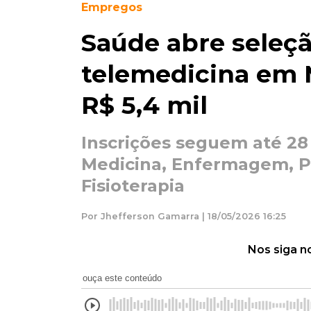
Empregos
Saúde abre seleçã
telemedicina em 
R$ 5,4 mil
Inscrições seguem até 28
Medicina, Enfermagem, Ps
Fisioterapia
Por Jhefferson Gamarra | 18/05/2026 16:25
Nos siga n
ouça este conteúdo