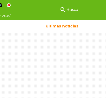
search
Busca
NDE
20º
Últimas notícias