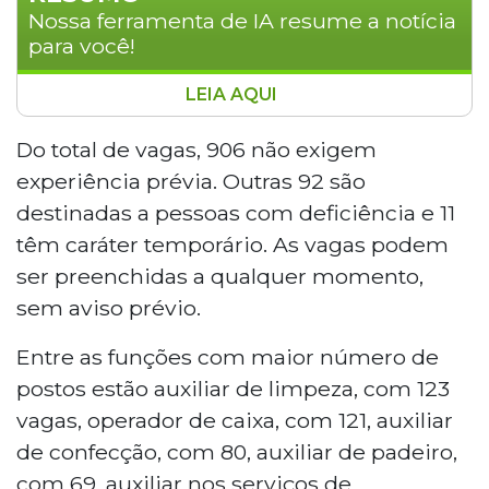
Nossa ferramenta de IA resume a notícia
para você!
LEIA AQUI
A Funsat (Fundação Social do Trabalho)
disponibiliza 1.338 vagas de emprego em
Do total de vagas, 906 não exigem
Campo Grande nesta sexta-feira. São 124
experiência prévia. Outras 92 são
funções diferentes, incluindo 906 vagas
destinadas a pessoas com deficiência e 11
sem exigência de experiência, 92 para
têm caráter temporário. As vagas podem
pessoas com deficiência e 11 temporárias.
ser preenchidas a qualquer momento,
As oportunidades com maior demanda
são auxiliar de limpeza (123), operador de
sem aviso prévio.
caixa (121), auxiliar de confecção (80) e
Entre as funções com maior número de
auxiliar de padeiro (69). O atendimento
acontece na Rua 14 de Julho, 992, Vila
postos estão auxiliar de limpeza, com 123
Glória, das 7h às 16h, com recomendação
vagas, operador de caixa, com 121, auxiliar
de manter o cadastro atualizado na
de confecção, com 80, auxiliar de padeiro,
Carteira de Trabalho Digital.
com 69, auxiliar nos serviços de