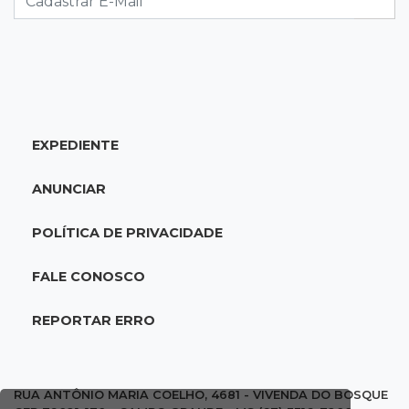
18:46
Futsal de base
Rodada de estreia da Copa Pelezinho soma 35
gols em quatro jogos
EXPEDIENTE
18:28
Concurso 3.042
Mega-Sena sorteia neste domingo prêmio
ANUNCIAR
acumulado em R$ 165 milhões
POLÍTICA DE PRIVACIDADE
18:05
Energia renovável
Produção de biodiesel cresce 32% em MS e
FALE CONOSCO
supera 31 milhões de litros
REPORTAR ERRO
17:44
100º caso
Suspeito de roubo morre ao reagir à
abordagem policial no Noroeste
RUA ANTÔNIO MARIA COELHO, 4681 - VIVENDA DO BOSQUE