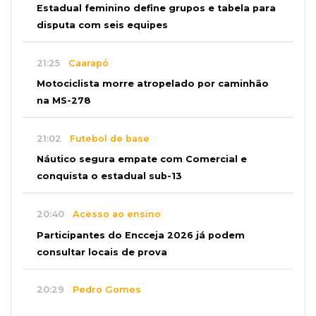
Estadual feminino define grupos e tabela para
disputa com seis equipes
21:25
Caarapó
Motociclista morre atropelado por caminhão
na MS-278
21:02
Futebol de base
Náutico segura empate com Comercial e
conquista o estadual sub-13
20:40
Acesso ao ensino
Participantes do Encceja 2026 já podem
consultar locais de prova
20:29
Pedro Gomes
Jovem morre baleado e suspeita envolve