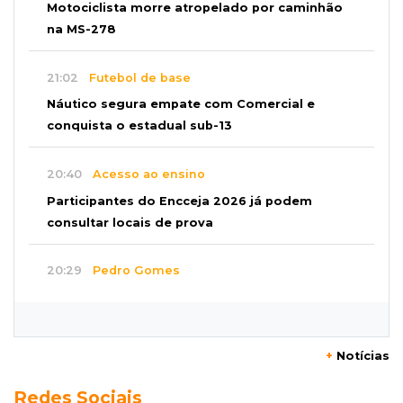
Motociclista morre atropelado por caminhão
na MS-278
21:02
Futebol de base
Náutico segura empate com Comercial e
conquista o estadual sub-13
20:40
Acesso ao ensino
Participantes do Encceja 2026 já podem
consultar locais de prova
20:29
Pedro Gomes
Jovem morre baleado e suspeita envolve
disputa entre facções rivais
+
Notícias
20:01
Futebol feminino
Redes Sociais
Pantanal treina em Goiânia antes de jogo que