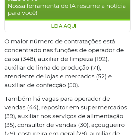
Nossa ferramenta de IA resume a notícia
para você!
LEIA AQUI
A Funsat abriu 1.463 vagas de emprego
nesta terça-feira (26), em Campo Grande.
O maior número de contratações está
As oportunidades atendem candidatos
concentrado nas funções de operador de
com diferentes níveis de escolaridade,
caixa (348), auxiliar de limpeza (192),
sendo 1.189 sem exigência de experiência
auxiliar de linha de produção (71),
e 57 exclusivas para pessoas com
atendente de lojas e mercados (52) e
deficiência. Os destaques são operador
de caixa (348) e auxiliar de limpeza (192).
auxiliar de confecção (50).
Os interessados devem comparecer à
Também há vagas para operador de
Rua 14 de Julho, 992, Vila Glória, das 7h às
13h.
vendas (44), repositor em supermercados
(39), auxiliar nos serviços de alimentação
(35), consultor de vendas (30), açougueiro
(29), costureira em geral (29), auxiliar de