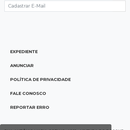
acidente com F-1000 na Av. Heráclito
18:46
Futsal de base
Rodada de estreia da Copa Pelezinho soma 35
gols em quatro jogos
EXPEDIENTE
18:28
Concurso 3.042
Mega-Sena sorteia neste domingo prêmio
ANUNCIAR
acumulado em R$ 165 milhões
POLÍTICA DE PRIVACIDADE
18:05
Energia renovável
Produção de biodiesel cresce 32% em MS e
FALE CONOSCO
supera 31 milhões de litros
REPORTAR ERRO
17:44
100º caso
Suspeito de roubo morre ao reagir à
abordagem policial no Noroeste